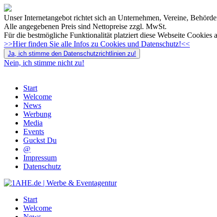
Unser Internetangebot richtet sich an Unternehmen, Vereine, Behörden
Alle angegebenen Preis sind Nettopreise zzgl. MwSt.
Für die bestmögliche Funktionalität platziert diese Webseite Cookies 
>>Hier finden Sie alle Infos zu Cookies und Datenschutz!<<
Ja, ich stimme den Datenschutzrichtlinien zu!
Nein, ich stimme nicht zu!
Start
Welcome
News
Werbung
Media
Events
Guckst Du
@
Impressum
Datenschutz
Start
Welcome
News