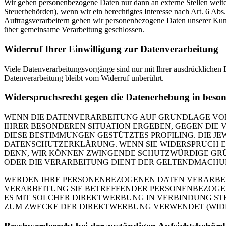
Wir geben personenbezogene Daten nur dann an externe Stellen weiter,
Steuerbehörden), wenn wir ein berechtigtes Interesse nach Art. 6 Ab
Auftragsverarbeitern geben wir personenbezogene Daten unserer Kunde
über gemeinsame Verarbeitung geschlossen.
Widerruf Ihrer Einwilligung zur Datenverarbeitung
Viele Datenverarbeitungsvorgänge sind nur mit Ihrer ausdrücklichen E
Datenverarbeitung bleibt vom Widerruf unberührt.
Widerspruchsrecht gegen die Datenerhebung in beso
WENN DIE DATENVERARBEITUNG AUF GRUNDLAGE VON ART
IHRER BESONDEREN SITUATION ERGEBEN, GEGEN DIE 
DIESE BESTIMMUNGEN GESTÜTZTES PROFILING. DIE J
DATENSCHUTZERKLÄRUNG. WENN SIE WIDERSPRUCH EI
DENN, WIR KÖNNEN ZWINGENDE SCHUTZWÜRDIGE GRÜN
ODER DIE VERARBEITUNG DIENT DER GELTENDMACHUN
WERDEN IHRE PERSONENBEZOGENEN DATEN VERARBEITE
VERARBEITUNG SIE BETREFFENDER PERSONENBEZOGEN
ES MIT SOLCHER DIREKTWERBUNG IN VERBINDUNG ST
ZUM ZWECKE DER DIREKTWERBUNG VERWENDET (WIDERS