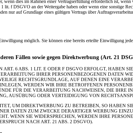
 wenn dies im Rahmen einer Vertragserfüllung erforderlich ist, wenn wi
s. 1 lit. f DSGVO an der Weitergabe haben oder wenn eine sonstige Re
n nur auf Grundlage eines gültigen Vertrags über Auftragsverarbeitun
inwilligung möglich. Sie können eine bereits erteilte Einwilligung jed
nderen Fällen sowie gegen Direktwerbung (Art. 21 DS
. 6 ABS. 1 LIT. E ODER F DSGVO ERFOLGT, HABEN SIE
VERARBEITUNG IHRER PERSONENBEZOGENEN DATEN WIDE
EWEILIGE RECHTSGRUNDLAGE, AUF DENEN EINE VERARBE
NLEGEN, WERDEN WIR IHRE BETROFFENEN PERSONENBE
DE FÜR DIE VERARBEITUNG NACHWEISEN, DIE IHRE IN
G, AUSÜBUNG ODER VERTEIDIGUNG VON RECHTSANSPRÜC
T, UM DIREKTWERBUNG ZU BETREIBEN, SO HABEN SIE
ER DATEN ZUM ZWECKE DERARTIGER WERBUNG EINZULEG
EHT. WENN SIE WIDERSPRECHEN, WERDEN IHRE PERSO
PRUCH NACH ART. 21 ABS. 2 DSGVO).