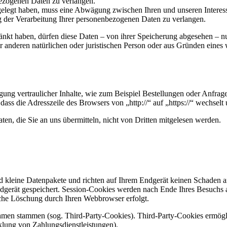
ezogenen Daten zu verlangen.
legt haben, muss eine Abwägung zwischen Ihren und unseren Interess
g der Verarbeitung Ihrer personenbezogenen Daten zu verlangen.
änkt haben, dürfen diese Daten – von ihrer Speicherung abgesehen – n
anderen natürlichen oder juristischen Person oder aus Gründen eines w
ung vertraulicher Inhalte, wie zum Beispiel Bestellungen oder Anfrage
dass die Adresszeile des Browsers von „http://“ auf „https://“ wechsel
en, die Sie an uns übermitteln, nicht von Dritten mitgelesen werden.
d kleine Datenpakete und richten auf Ihrem Endgerät keinen Schaden a
dgerät gespeichert. Session-Cookies werden nach Ende Ihres Besuchs 
ische Löschung durch Ihren Webbrowser erfolgt.
ehmen stammen (sog. Third-Party-Cookies). Third-Party-Cookies ermögl
lung von Zahlungsdienstleistungen).